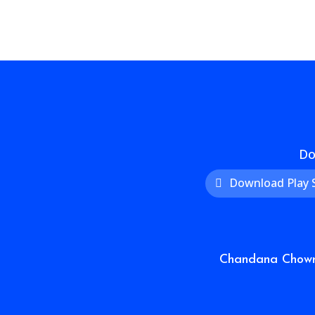
Do
Download Play 
Chandana Chowra