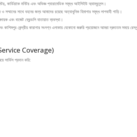
টর, কার্ডিয়াাক মনিটর এবং অভিজ্ঞ প্যারামেডিক সমৃদ্ধ আইসিইউ অ্যাম্বুলেন্স।
ও সম্মানের সাথে বহনের জন্য আমাদের রয়েছে অত্যাধুনিক হিমাগার সমৃদ্ধ লাশবাহী গাড়ি।
দায়ক এবং বাজেট ফ্রেন্ডলি যাতায়াত ব্যবস্থা।
বং কাশিমপুর কেন্দ্রীয় কারাগার সংলগ্ন এলাকায় যেকোনো জরুরি প্রয়োজনে আমরা দ্রুততম সময়ে রেসপন
ই (Service Coverage)
ময়ে সার্ভিস প্রদান করি: