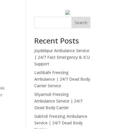
act US
My account
English
Search
Recent Posts
Joydebpur Ambulance Service
| 24/7 Fast Emergency & ICU
Support
Lashbahi Freezing
Ambulance | 24/7 Dead Body
Carrier Service
্বদা
Shyamoli Freezing
িত
Ambulance Service | 24/7
Dead Body Carrier
Gabtoli Freezing Ambulance
Service | 24/7 Dead Body