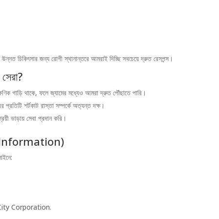
 উন্নত চিকিৎসার জন্য রোগী স্থানান্তরে আমরাই দিচ্ছি সবচেয়ে দ্রুত রেসপন্স।
সেরা?
ষণিক গাড়ি থাকে, ফলে জ্যামের মধ্যেও আমরা দ্রুত পৌঁছাতে পারি।
্রতিটি শর্টকাট রাস্তা সম্পর্কে অত্যন্ত দক্ষ।
্রয়ী ভাড়ায় সেবা প্রদান করি।
t Information)
াইনে:
ty Corporation.