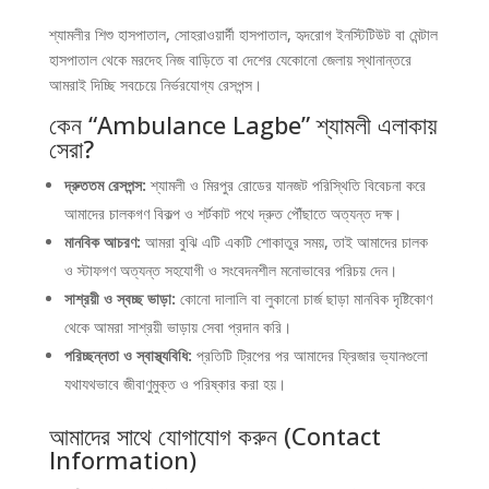
শ্যামলীর শিশু হাসপাতাল, সোহরাওয়ার্দী হাসপাতাল, হৃদরোগ ইনস্টিটিউট বা মেন্টাল
হাসপাতাল থেকে মরদেহ নিজ বাড়িতে বা দেশের যেকোনো জেলায় স্থানান্তরে
আমরাই দিচ্ছি সবচেয়ে নির্ভরযোগ্য রেসপন্স।
কেন “Ambulance Lagbe” শ্যামলী এলাকায়
সেরা?
দ্রুততম রেসপন্স:
শ্যামলী ও মিরপুর রোডের যানজট পরিস্থিতি বিবেচনা করে
আমাদের চালকগণ বিকল্প ও শর্টকাট পথে দ্রুত পৌঁছাতে অত্যন্ত দক্ষ।
মানবিক আচরণ:
আমরা বুঝি এটি একটি শোকাতুর সময়, তাই আমাদের চালক
ও স্টাফগণ অত্যন্ত সহযোগী ও সংবেদনশীল মনোভাবের পরিচয় দেন।
সাশ্রয়ী ও স্বচ্ছ ভাড়া:
কোনো দালালি বা লুকানো চার্জ ছাড়া মানবিক দৃষ্টিকোণ
থেকে আমরা সাশ্রয়ী ভাড়ায় সেবা প্রদান করি।
পরিচ্ছন্নতা ও স্বাস্থ্যবিধি:
প্রতিটি ট্রিপের পর আমাদের ফ্রিজার ভ্যানগুলো
যথাযথভাবে জীবাণুমুক্ত ও পরিষ্কার করা হয়।
আমাদের সাথে যোগাযোগ করুন (Contact
Information)