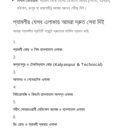
বিশাল নেটওয়ার্ক:
শ্যামলী থেকে দেশের যেকোনো জেলায় (সিলেট, চট্টগ্রাম,
বরিশাল, রংপুর বা রাজশাহী) আমরা মরদেহ পৌঁছে দিই।
শ্যামলীর যেসব এলাকায় আমরা দ্রুত সেবা দিই
আমরা শ্যামলীর প্রতিটি পয়েন্টে দ্রুততম সার্ভিস প্রদান করি:
শ্যামলী মোড় ও শিশু হাসপাতাল এলাকা
কল্যাণপুর ও টেকনিক্যাল মোড় (Kalyanpur & Technical)
আদাবর ও শেখেরটেক এলাকা
নিউরোলজি ও কিডনি হাসপাতাল সংলগ্ন এলাকা
শহীদ সোহরাওয়ার্দী মেডিকেল কলেজ ও হাসপাতাল এলাকা
রিং রোড ও শ্যামলী স্কয়ার এলাকা