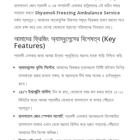
হাসপাতাল জোন শ্যামলী ও এর পার্শ্ববর্তী এলাকার বাসিন্দাদের এই কঠিন সময়ে
সহায়তা করতে
Shyamoli Freezing Ambulance Service
সর্বদা প্রস্তুত। আমাদের অত্যাধুনিক হিমাগার সমৃদ্ধ ফ্রিজার ভ্যান মরদেহ পচন
থেকে রক্ষা করে এবং দেশের যেকোনো প্রান্তে পরিবহনের নিশ্চয়তা দেয়।
আমাদের ফ্রিজিং অ্যাম্বুলেন্সের বিশেষত্ব (Key
Features)
শ্যামলী এলাকার জন্য আমরা উন্নত প্রযুক্তির মরদেহ বাহক গাড়ি নিশ্চিত করি:
অ্যাডভান্সড কুলিং সিস্টেম:
আমাদের ফ্রিজার ভ্যানগুলো নির্দিষ্ট মাইনাস ডিগ্রি
তাপমাত্রা বজায় রাখতে সক্ষম, যা মরদেহকে দীর্ঘ সময় সতেজ ও দুর্গন্ধমুক্ত
রাখে।
২৪/৭ ইমার্জেন্সি সার্ভিস:
দিন বা রাত, যেকোনো সময় কল করার মাত্র ১৫-২০
মিনিটের মধ্যে আমরা শ্যামলীর যেকোনো হাসপাতাল বা বাসায় পৌঁছাতে
প্রস্তুত।
হাসপাতাল জোন স্পেশাল সাপোর্ট:
শ্যামলী এলাকায় অনেকগুলো বিশেষায়িত
হাসপাতাল থাকায় এখান থেকে মরদেহ রিসিভ করে দ্রুত গন্তব্যে পৌঁছাতে
আমাদের টিম বিশেষ অভিজ্ঞ।