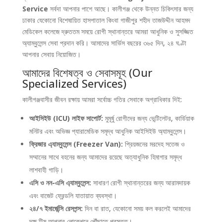
Service
সর্বদা আপনার পাশে আছে। কালীগঞ্জ থেকে উন্নত চিকিৎসার জন্য
ঢাকার যেকোনো বিশেষায়িত হাসপাতাল কিংবা গাজীপুর শহীদ তাজউদ্দীন আহমদ
মেডিকেল কলেজে দ্রুততম সময়ে রোগী স্থানান্তরে আমরা আধুনিক ও সুসজ্জিত
অ্যাম্বুলেন্স সেবা প্রদান করি। আমাদের সার্ভিস বছরের ৩৬৫ দিন, ২৪ ঘণ্টা
আপনার সেবায় নিয়োজিত।
আমাদের বিশেষত্ব ও সেবাসমূহ (Our
Specialized Services)
কালীগঞ্জবাসীর জীবন রক্ষায় আমরা সর্বোচ্চ গতির সেবাকে অগ্রাধিকার দিই:
আইসিইউ (ICU) লাইফ সাপোর্ট:
মুমূর্ষু রোগীদের জন্য ভেন্টিলেটর, কার্ডিয়াক
মনিটর এবং অভিজ্ঞ প্যারামেডিক সমৃদ্ধ আধুনিক আইসিইউ অ্যাম্বুলেন্স।
ফ্রিজার এ্যাম্বুলেন্স (Freezer Van):
প্রিয়জনের মরদেহ সতেজ ও
সম্মানের সাথে বহনের জন্য আমাদের রয়েছে অত্যাধুনিক হিমাগার সমৃদ্ধ
লাশবাহী গাড়ি।
এসি ও নন-এসি এ্যাম্বুলেন্স:
সাধারণ রোগী স্থানান্তরের জন্য আরামদায়ক
এবং বাজেট ফ্রেন্ডলি যাতায়াত ব্যবস্থা।
২৪/৭ ইমার্জেন্সি রেসপন্স:
দিন বা রাত, যেকোনো সময় কল করলেই আমাদের
দক্ষ টিম আপনার লোকেশনে পৌঁছাতে প্রস্তুত।